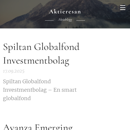
Aktieresan
Aktieblogg
Spiltan Globalfond
Investmentbolag
17.09.2025
Spiltan Globalfond
Investmentbolag – En smart
globalfond
Avanza Emerging